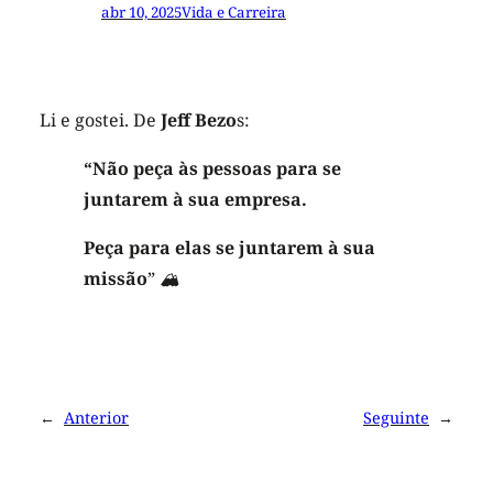
abr 10, 2025
Vida e Carreira
Li e gostei. De
Jeff Bezo
s:
“Não peça às pessoas para se
juntarem à sua empresa.
Peça para elas se juntarem à sua
missão
”
🏔
←
Anterior
Seguinte
→