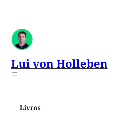
Pular
para
o
conteúdo
Lui von Holleben
Livros