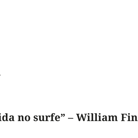
n
ida no surfe” – William Fi