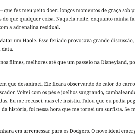
 — que fez meu peito doer: longos momentos de graça sob 
s do que qualquer coisa. Naquela noite, enquanto minha fa
com a adrenalina residual.
tar um Haole. Esse feriado provocava grande discussão, inc
 data.
nos filmes, melhores até que um passeio na Disneyland, por
 em que desanimei. Ele ficara observando do calor do car
cador. Voltei com os pés e joelhos sangrando, cambaleando
das. Eu me recusei, mas ele insistiu. Falou que eu podia pe
e da história, foi nessa hora que me tornei um surfista. Se 
hara em arremessar para os Dodgers. O novo ideal emergen