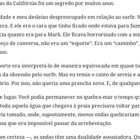
as da Califórnia foi um segredo por muitos anos.
dade e meu desleixo despreocupado em relação ao surfe. Não
a. E ele era o cara que tinha ficado onde estava para faze
ncia quanto era para Mark. Ele ficava horrorizado com a m
ço de conversa, não era um “esporte”. Era um “caminho”. 
sso.
orte era interpretá-lo de maneira equivocada em quase tod
a obsessão pelo surfe. Mas eu temia o canto de sereia e a
ário. Por isso, não queria uma prancha nova. E, de qualque
e lugar. Você podia permanecer no quebra-mar o tempo q
toda aquela água que chegava à praia precisava voltar pa
ia tomado, onde, supostamente, menos ondas quebrariam —
sa que era impossível passar da arrebentação.
om certeza —, as ondas têm uma dualidade assustadora. Qua