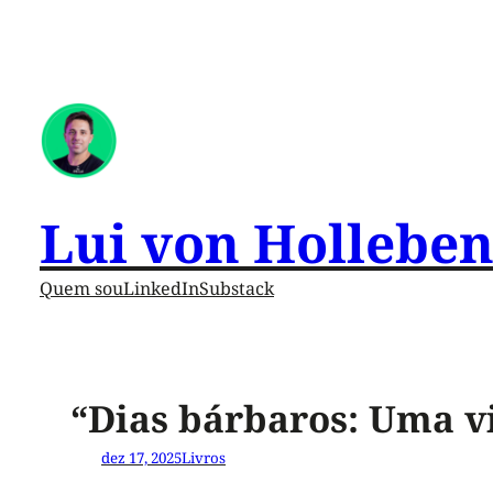
Lui von Hollebe
Quem sou
LinkedIn
Substack
“Dias bárbaros: Uma v
dez 17, 2025
Livros