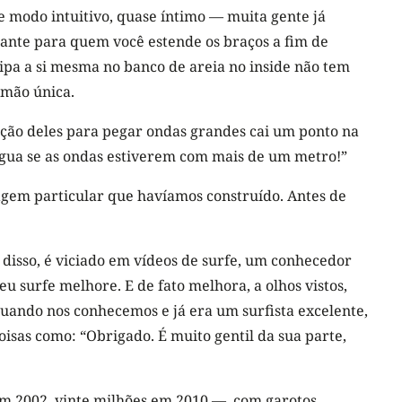
e modo intuitivo, quase íntimo — muita gente já
ante para quem você estende os braços a fim de
ipa a si mesma no banco de areia no inside não tem
 mão única.
sição deles para pegar ondas grandes cai um ponto na
a água se as ondas estiverem com mais de um metro!”
agem particular que havíamos construído. Antes de
m disso, é viciado em vídeos de surfe, um conhecedor
 surfe melhore. E de fato melhora, a olhos vistos,
quando nos conhecemos e já era um surfista excelente,
isas como: “Obrigado. É muito gentil da sua parte,
m 2002, vinte milhões em 2010 —, com garotos