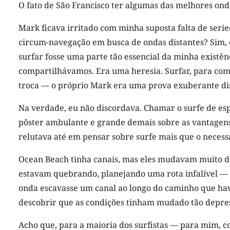
O fato de São Francisco ter algumas das melhores ond
Mark ficava irritado com minha suposta falta de serie
circum-navegação em busca de ondas distantes? Sim, er
surfar fosse uma parte tão essencial da minha existê
compartilhávamos. Era uma heresia. Surfar, para come
troca — o próprio Mark era uma prova exuberante di
Na verdade, eu não discordava. Chamar o surfe de esp
pôster ambulante e grande demais sobre as vantagens d
relutava até em pensar sobre surfe mais que o necess
Ocean Beach tinha canais, mas eles mudavam muito d
estavam quebrando, planejando uma rota infalível — 
onda escavasse um canal ao longo do caminho que hav
descobrir que as condições tinham mudado tão depres
Acho que, para a maioria dos surfistas — para mim, c