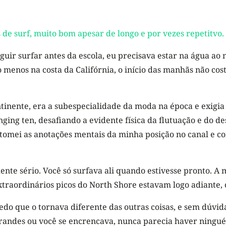
s de surf, muito bom apesar de longo e por vezes repetitvo
ir surfar antes da escola, eu precisava estar na água ao 
o menos na costa da Califórnia, o início das manhãs não co
ntinente, era a subespecialidade da moda na época e exigia
ng ten, desafiando a evidente física da flutuação e do des
retomei as anotações mentais da minha posição no canal e 
te sério. Você só surfava ali quando estivesse pronto. A ma
xtraordinários picos do North Shore estavam logo adiante,
medo que o tornava diferente das outras coisas, e sem dúvid
randes ou você se encrencava, nunca parecia haver ningué