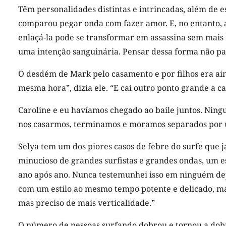
Têm personalidades distintas e intrincadas, além de 
comparou pegar onda com fazer amor. E, no entanto, 
enlaçá-la pode se transformar em assassina sem mais 
uma intenção sanguinária. Pensar dessa forma não pa
O desdém de Mark pelo casamento e por filhos era ain
mesma hora”, dizia ele. “E cai outro ponto grande a c
Caroline e eu havíamos chegado ao baile juntos. Ning
nos casarmos, terminamos e moramos separados por 
Selya tem um dos piores casos de febre do surfe que j
minucioso de grandes surfistas e grandes ondas, um es
ano após ano. Nunca testemunhei isso em ninguém depo
com um estilo ao mesmo tempo potente e delicado, mas
mas preciso de mais verticalidade.”
O número de pessoas surfando dobrou e tornou a dob