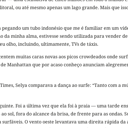
litoral, ou até mesmo apenas um lago grande. Mais que is
ta pegando um tubo indonésio que me é familiar em um víd
o da minha alma, estivesse sendo utilizada para vender d
 olho, incluindo, ultimamente, TVs de táxis.
scentem muitas caras novas aos picos crowdeados onde surf
s de Manhattan que por acaso conheço anunciam alegremen
Times, Selya comparava a dança ao surfe: “Tanto com a mú
inte. Foi a última vez que ela foi à praia — uma tarde en
ao sol, fora do alcance da brisa, de frente para as ondas.
surfáveis. O vento oeste levantava uma direita rápida da al