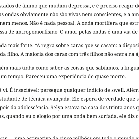
estados de ânimo que mudam depressa, e é preciso reagir d
as ondas obviamente não são vivas nem conscientes, e a am
nem menos. Não é nada pessoal. A onda mortífera que estr
ssa de antropomorfismo. O amor pelas ondas é uma via de
da mais forte. “A regra sobre caras que se casam: a dispo
ada filho. A maioria dos caras com três filhos não entra n
uém mais tinha como saber as coisas que sabíamos, a lingu
um tempo. Pareceu uma experiência de quase morte.
á vi. É insaciável: persegue qualquer indício de swell. Alé
tudante de técnica avançada. Ele espera de verdade que seu
is da adolescência. Selya estava na casa dos trinta anos 
, quando eu o elogio por uma onda bem surfada, ele diz co
rar — uma estimativa de cinco milhões em todo o mundo e