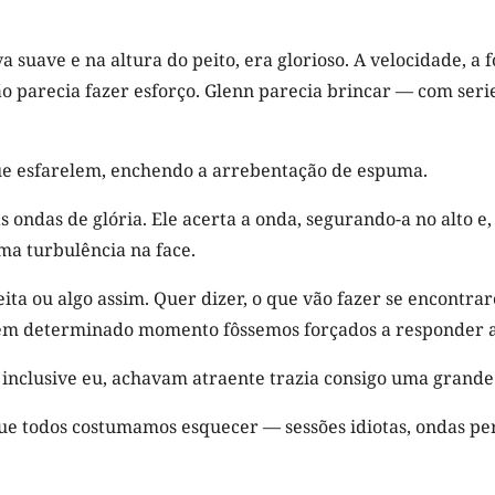
a suave e na altura do peito, era glorioso. A velocidade, a
ão parecia fazer esforço. Glenn parecia brincar — com serie
ue esfarelem, enchendo a arrebentação de espuma.
as ondas de glória. Ele acerta a onda, segurando-a no alto
ma turbulência na face.
a ou algo assim. Quer dizer, o que vão fazer se encontrar
em determinado momento fôssemos forçados a responder a
inclusive eu, achavam atraente trazia consigo uma grande 
que todos costumamos esquecer — sessões idiotas, ondas p