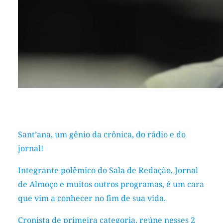
Sant’ana, um gênio da crônica, do rádio e do
jornal!
Integrante polêmico do Sala de Redação, Jornal
de Almoço e muitos outros programas, é um cara
que vim a conhecer no fim de sua vida.
Cronista de primeira categoria, reúne nesses 2