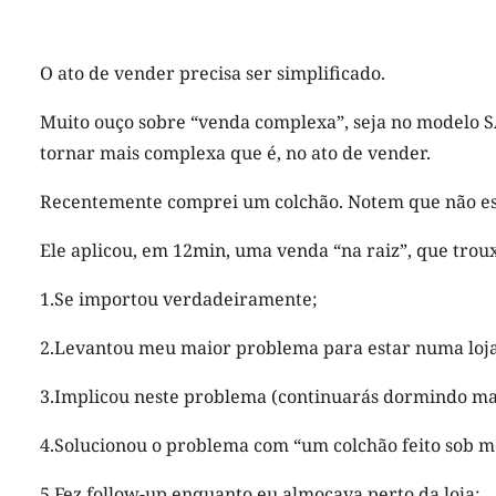
O ato de vender precisa ser simplificado.
Muito ouço sobre “venda complexa”, seja no modelo 
tornar mais complexa que é, no ato de vender.
Recentemente comprei um colchão. Notem que não esc
Ele aplicou, em 12min, uma venda “na raiz”, que tro
1.Se importou verdadeiramente;
2.Levantou meu maior problema para estar numa loja
3.Implicou neste problema (continuarás dormindo ma
4.Solucionou o problema com “um colchão feito sob 
5.Fez follow-up enquanto eu almoçava perto da loja;