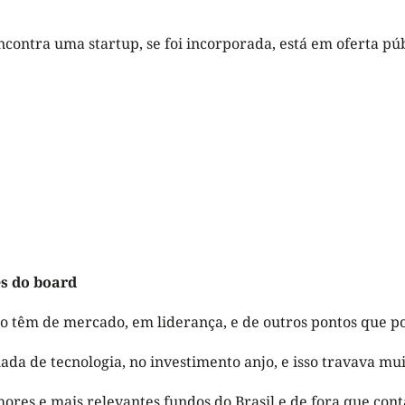
ontra uma startup, se foi incorporada, está em oferta púb
es do board
to têm de mercado, em liderança, e de outros pontos que p
ada de tecnologia, no investimento anjo, e isso travava mui
elhores e mais relevantes fundos do Brasil e de fora que c