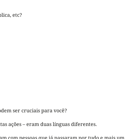
lica, etc?
odem ser cruciais para você?
tas ações – eram duas línguas diferentes.
ontam com pessoas que já passaram por tudo e mais um