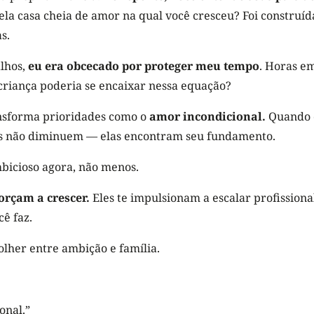
la casa cheia de amor na qual você cresceu? Foi construí
s.
ilhos,
eu era obcecado por proteger meu tempo
. Horas e
riança poderia se encaixar nessa equação?
nsforma prioridades como o
amor incondicional.
Quando c
s não diminuem — elas encontram seu fundamento.
bicioso agora, não menos.
forçam a crescer.
Eles te impulsionam a escalar profissio
ê faz.
colher entre ambição e família.
onal.”