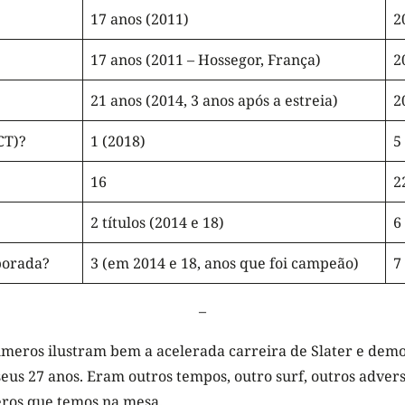
17 anos (2011)
2
17 anos (2011 – Hossegor, França)
2
21 anos (2014, 3 anos após a estreia)
2
CT)?
1 (2018)
5
16
2
2 títulos (2014 e 18)
6
porada?
3 (em 2014 e 18, anos que foi campeão)
7
–
meros ilustram bem a acelerada carreira de Slater e demo
eus 27 anos. Eram outros tempos, outro surf, outros advers
ros que temos na mesa.