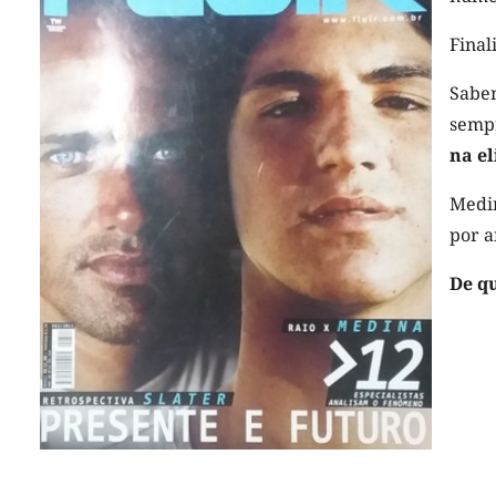
Final
Sabem
sempr
na el
Medin
por a
De q