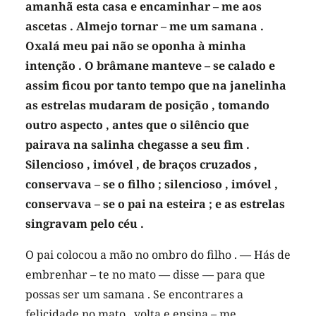
amanhã esta casa e encaminhar – me aos
ascetas . Almejo tornar – me um samana .
Oxalá meu pai não se oponha à minha
intenção . O brâmane manteve – se calado e
assim ficou por tanto tempo que na janelinha
as estrelas mudaram de posição , tomando
outro aspecto , antes que o silêncio que
pairava na salinha chegasse a seu fim .
Silencioso , imóvel , de braços cruzados ,
conservava – se o filho ; silencioso , imóvel ,
conservava – se o pai na esteira ; e as estrelas
singravam pelo céu .
O pai colocou a mão no ombro do filho . — Hás de
embrenhar – te no mato — disse — para que
possas ser um samana . Se encontrares a
felicidade no mato , volta e ensina – me .