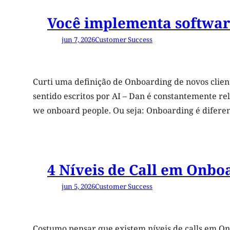
Você implementa softwar
jun 7, 2026
Customer Success
Curti uma definição de Onboarding de novos clien
sentido escritos por AI – Dan é constantemente re
we onboard people. Ou seja: Onboarding é difere
4 Níveis de Call em Onbo
jun 5, 2026
Customer Success
Costumo pensar que existem níveis de calls em On