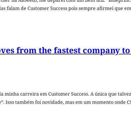
artner na ABSeed), me deparei com um bem útil: “Blueprin
as falam de Customer Success pois sempre afirmei que em Ve
oves from the fastest company t
 da minha carreira em Customer Success. A única que talve
”. Isso também foi novidade, mas em um momento onde CS 