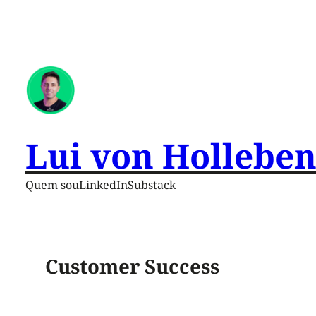
Pular
para
o
conteúdo
Lui von Hollebe
Quem sou
LinkedIn
Substack
Customer Success