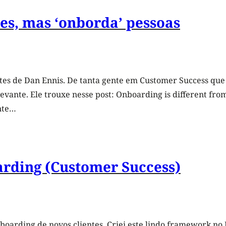
es, mas ‘onborda’ pessoas
tes de Dan Ennis. De tanta gente em Customer Success que 
levante. Ele trouxe nesse post: Onboarding is different f
nte…
arding (Customer Success)
boarding de novos clientes. Criei este lindo framework no